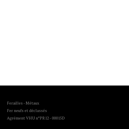
Ferailles - Métaux
Fer neufs et déclassés
Agrément VHU n°PR12 - 00015D